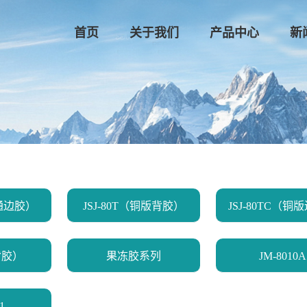
首页
关于我们
产品中心
新
普通边胶）
JSJ-80T（铜版背胶）
（背胶）
果冻胶系列
JM-8010A
1